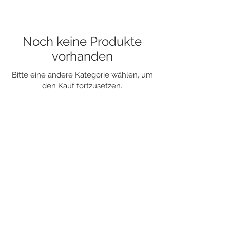
Noch keine Produkte
vorhanden
Bitte eine andere Kategorie wählen, um
den Kauf fortzusetzen.
Unser Ladengeschäft bleibt ab dem 1.
April 2026 geschlossen. Wir bedanken
uns für die vielen schönen
Begegnungen und Beratungen.
OX Hülle & Fülle AG
Hohengasse 35
CH-3400 Burgdorf
T +41 34 530 08 51
info@ox-huelle-fuelle.ch